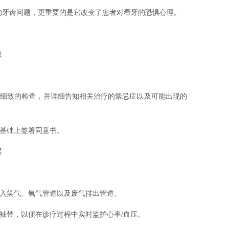
的牙齿问题，更重要的是它改变了患者对看牙的恐惧心理。
权
行细致的检查，并详细告知相关治疗的禁忌症以及可能出现的
的基础上签署同意书。
展
接入笑气、氧气管道以及废气排出管道。
的袖带，以便在诊疗过程中实时监护心率/血压。